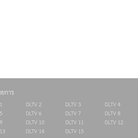
ายการ
1
DLTV 2
DLTV 3
DLTV 4
5
DLTV 6
DLTV 7
DLTV 8
9
DLTV 10
DLTV 11
DLTV 12
13
DLTV 14
DLTV 15