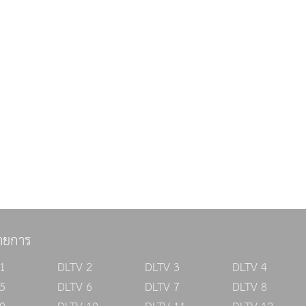
ายการ
1
DLTV 2
DLTV 3
DLTV 4
5
DLTV 6
DLTV 7
DLTV 8