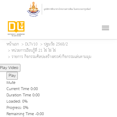
หน้าแรก
DLTV10
ปฐมวัย 2568/2
หน่วยการเรียนรู้ที่ 21 ไข่ ไข่ ไข่
รายการ กิจกรรมศิลปะสร้างสรรค์/กิจกรรมเล่นตามมุม
Play Video
Play
Mute
Current Time
0:00
Duration Time
0:00
Loaded
: 0%
Progress
: 0%
Remaining Time
-0:00