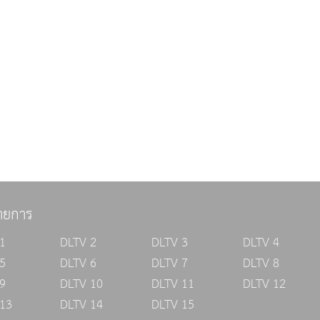
ายการ
1
DLTV 2
DLTV 3
DLTV 4
5
DLTV 6
DLTV 7
DLTV 8
9
DLTV 10
DLTV 11
DLTV 12
13
DLTV 14
DLTV 15