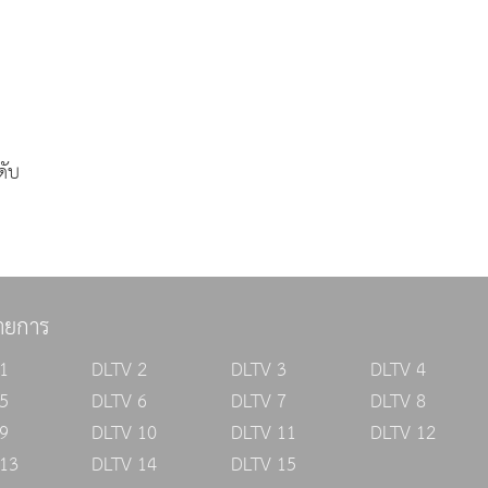
ดับ
ายการ
1
DLTV 2
DLTV 3
DLTV 4
5
DLTV 6
DLTV 7
DLTV 8
9
DLTV 10
DLTV 11
DLTV 12
13
DLTV 14
DLTV 15