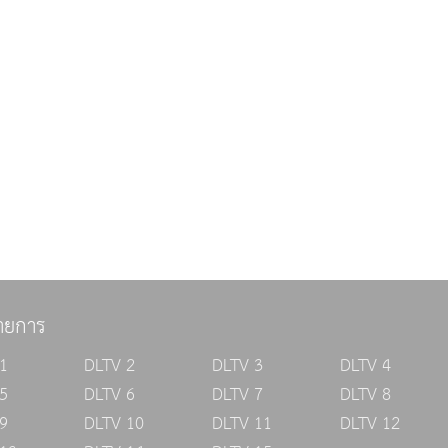
ายการ
1
DLTV 2
DLTV 3
DLTV 4
5
DLTV 6
DLTV 7
DLTV 8
9
DLTV 10
DLTV 11
DLTV 12