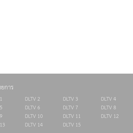
ายการ
1
DLTV 2
DLTV 3
DLTV 4
5
DLTV 6
DLTV 7
DLTV 8
9
DLTV 10
DLTV 11
DLTV 12
13
DLTV 14
DLTV 15