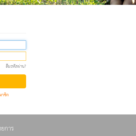
ลืมรหัสผ่าน?
มาชิก
ายการ