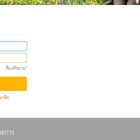
ลืมรหัสผ่าน?
มาชิก
ายการ