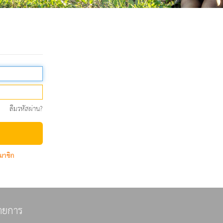
ลืมรหัสผ่าน?
มาชิก
ายการ