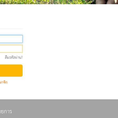
ลืมรหัสผ่าน?
มาชิก
ายการ