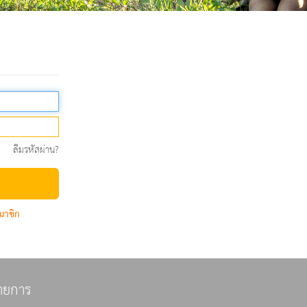
ลืมรหัสผ่าน?
มาชิก
ายการ