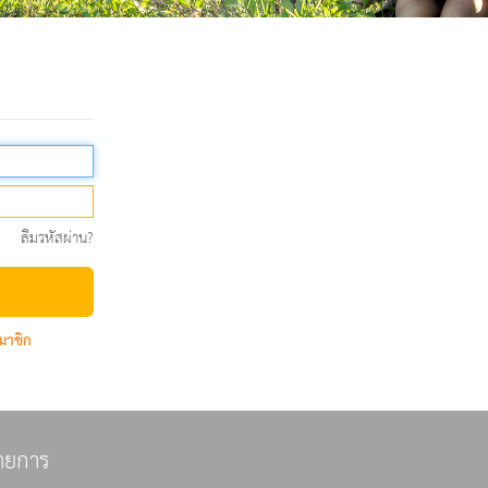
ลืมรหัสผ่าน?
มาชิก
ายการ