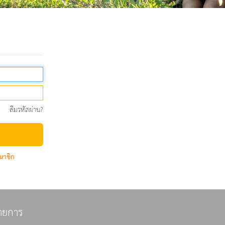
ลืมรหัสผ่าน?
มาชิก
ายการ