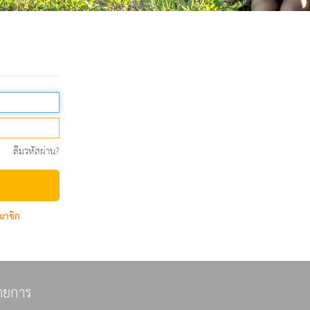
ลืมรหัสผ่าน?
มาชิก
ายการ