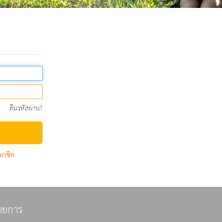
ลืมรหัสผ่าน?
มาชิก
ายการ