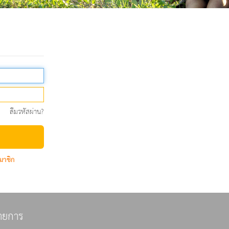
ลืมรหัสผ่าน?
มาชิก
ายการ