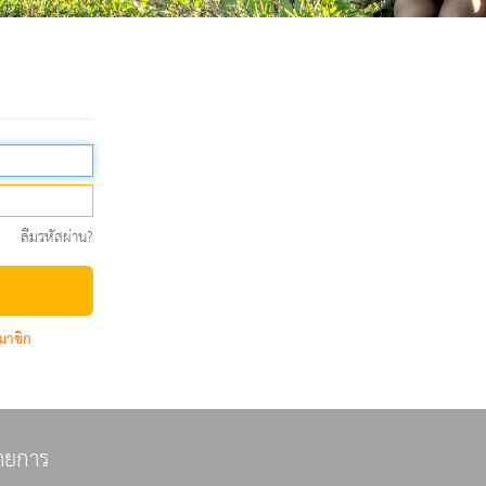
ลืมรหัสผ่าน?
มาชิก
ายการ