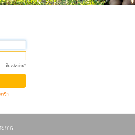
ลืมรหัสผ่าน?
มาชิก
ายการ