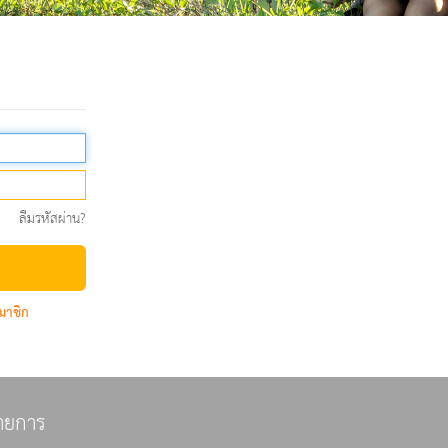
ลืมรหัสผ่าน?
มาชิก
ายการ