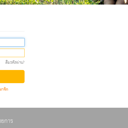
ลืมรหัสผ่าน?
มาชิก
ายการ