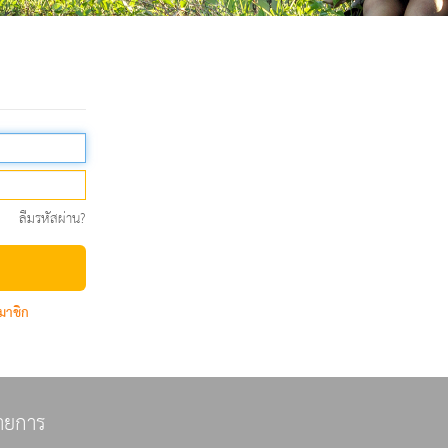
ลืมรหัสผ่าน?
มาชิก
ายการ