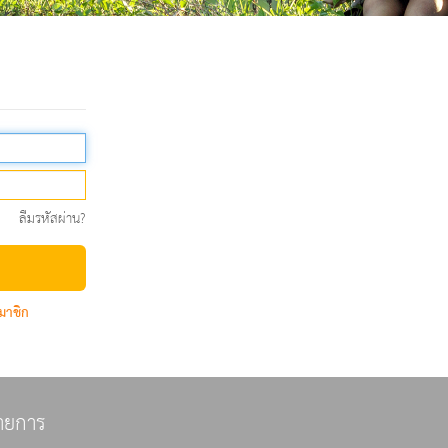
ลืมรหัสผ่าน?
มาชิก
ายการ