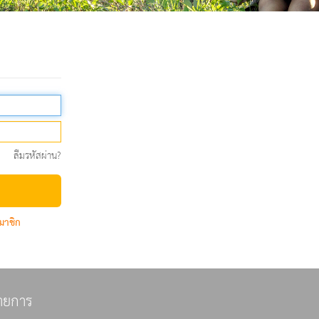
ลืมรหัสผ่าน?
มาชิก
ายการ