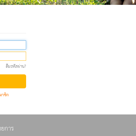
ลืมรหัสผ่าน?
มาชิก
ายการ