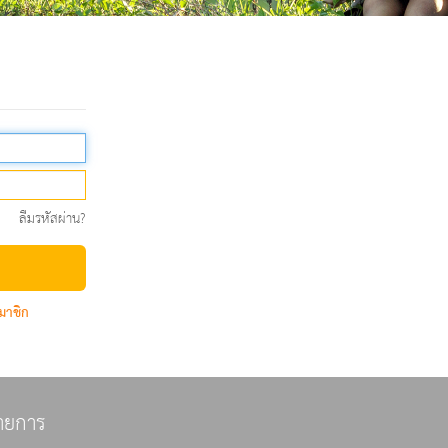
ลืมรหัสผ่าน?
มาชิก
ายการ