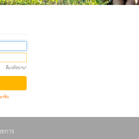
ลืมรหัสผ่าน?
มาชิก
ายการ