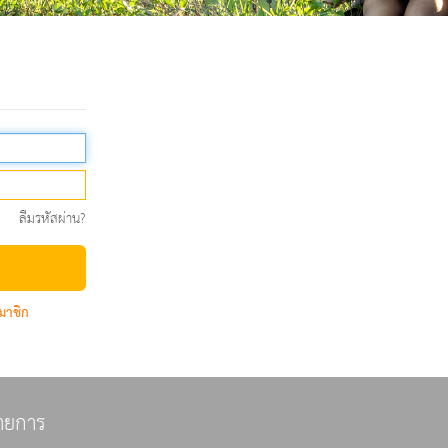
ลืมรหัสผ่าน?
มาชิก
ายการ