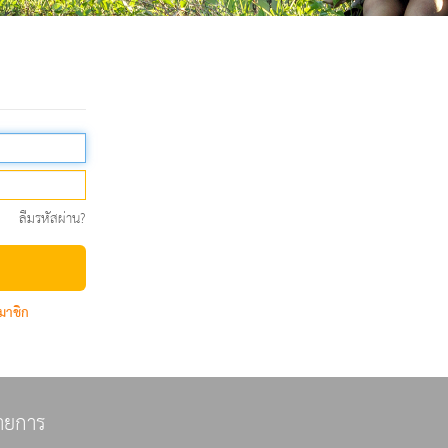
ลืมรหัสผ่าน?
มาชิก
ายการ