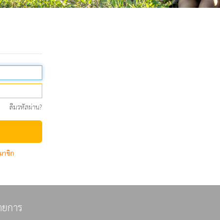
ลืมรหัสผ่าน?
มาชิก
ายการ