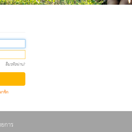
ลืมรหัสผ่าน?
มาชิก
ายการ