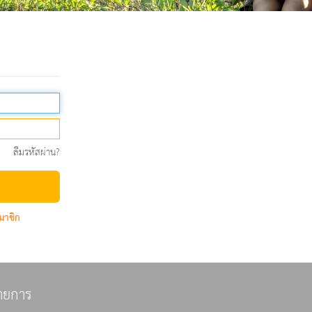
ลืมรหัสผ่าน?
มาชิก
ายการ