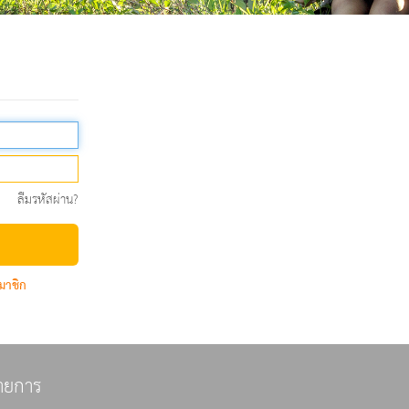
ลืมรหัสผ่าน?
มาชิก
ายการ