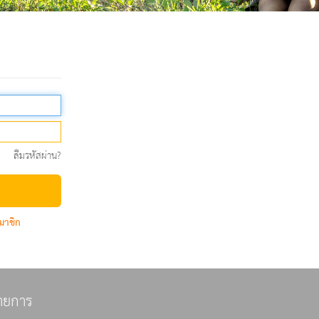
ลืมรหัสผ่าน?
มาชิก
ายการ