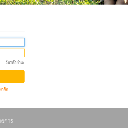
ลืมรหัสผ่าน?
มาชิก
ายการ