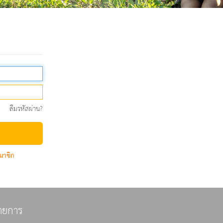
ลืมรหัสผ่าน?
มาชิก
ายการ