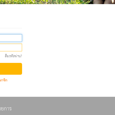
ลืมรหัสผ่าน?
มาชิก
ายการ