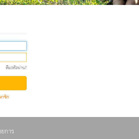
ลืมรหัสผ่าน?
มาชิก
ายการ