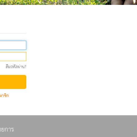
ลืมรหัสผ่าน?
มาชิก
ายการ