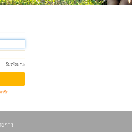
ลืมรหัสผ่าน?
มาชิก
ายการ