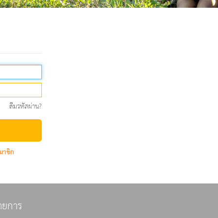
ลืมรหัสผ่าน?
มาชิก
ายการ