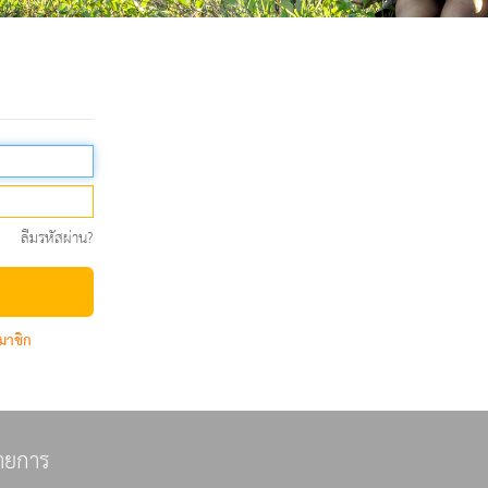
ลืมรหัสผ่าน?
มาชิก
ายการ