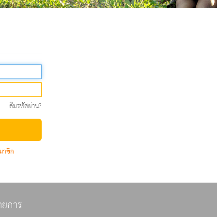
ลืมรหัสผ่าน?
มาชิก
ายการ