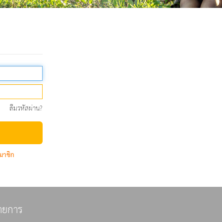
ลืมรหัสผ่าน?
มาชิก
ายการ