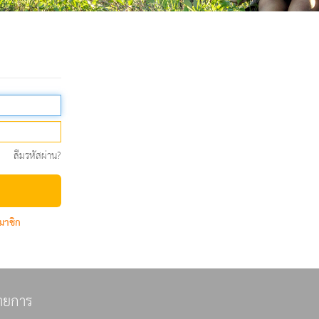
ลืมรหัสผ่าน?
มาชิก
ายการ