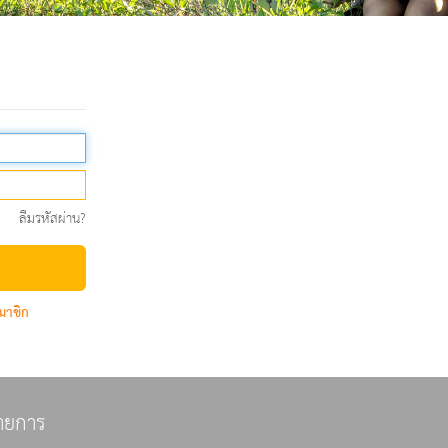
ลืมรหัสผ่าน?
มาชิก
ายการ