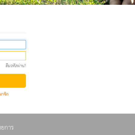
ลืมรหัสผ่าน?
มาชิก
ายการ