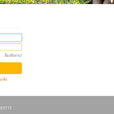
ลืมรหัสผ่าน?
มาชิก
ายการ