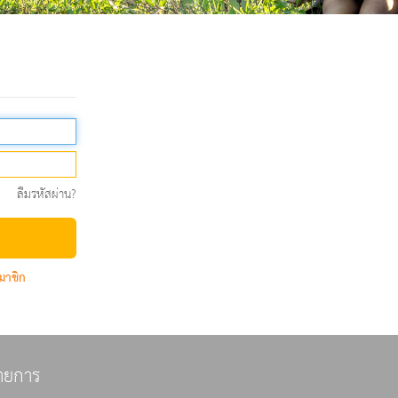
ลืมรหัสผ่าน?
มาชิก
ายการ