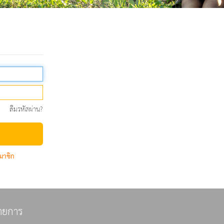
ลืมรหัสผ่าน?
มาชิก
ายการ